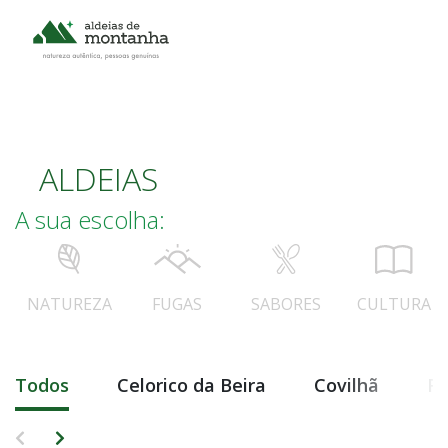
ALDEIAS
A sua escolha:
NATUREZA
FUGAS
SABORES
CULTURA
Todos
Celorico da Beira
Covilhã
Fo